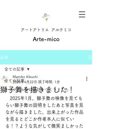
アートアトリエ アルテミコ
Arte-mico
記事
全ての記事
Mamiko Kikuchi
全ての記事
2025年4月22日
読了時間: 1分
獅子舞を描きました！
オリジナル掛け時計をつくりました
　2025年1月。獅子舞の映像を見ても
らい獅子舞の説明をしたあと写真を見
ながら描きました。出来上がった作品
を見るとどこか作者本人に似てい
る！？ような気がして微笑ましかった