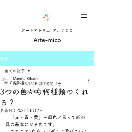
アートアトリエ アルテミコ
Arte-mico
記事
全ての記事
Mamiko Kikuchi
全ての記事
2021年5月28日
読了時間: 1分
3つの色から何種類つくれ
オリジナル掛け時計をつくりました
る？
更新日：
2021年8月2日
　「赤・青・黄」三原色と言って絵の
具の基本になる色です。
　さてこの3色をランダムに混ぜていく