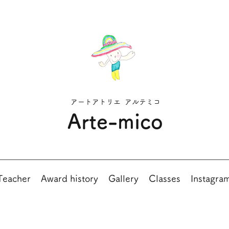
アートアトリエ アルテミコ
Arte-mico
Teacher
Award history
Gallery
Classes
Instagra